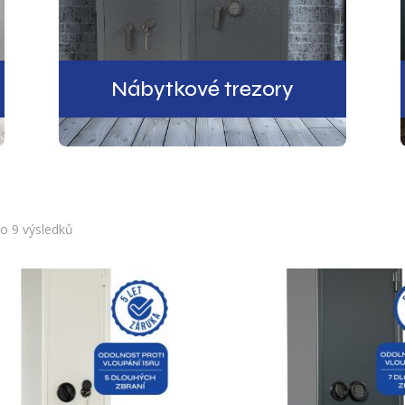
Nábytkové trezory
Seřazeno
o 9 výsledků
od
nejnovějších