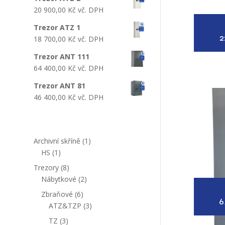
20 900,00
Kč
vč. DPH
Trezor ATZ 1
2
18 700,00
Kč
vč. DPH
Trezor ANT 111
64 400,00
Kč
vč. DPH
Trezor ANT 81
46 400,00
Kč
vč. DPH
1
Archivní skříně
1
1
produkt
HS
1
produkt
8
Trezory
8
produktů
2
Nábytkové
2
produkty
6
Zbraňové
6
6
produktů
3
ATZ&TZP
3
produkty
3
TZ
3