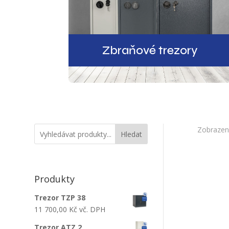
Zbraňové trezory
Zobrazen
Hledat
Produkty
Trezor TZP 38
11 700,00
Kč
vč. DPH
Trezor ATZ 2