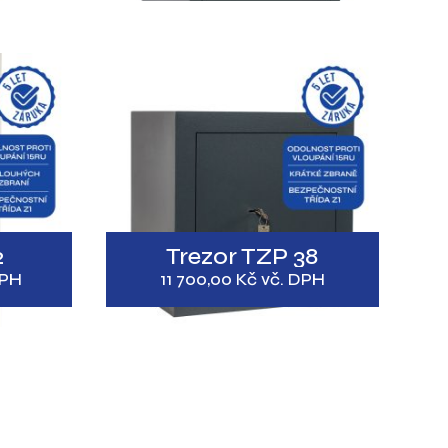
2
Trezor TZP 38
DPH
11 700,00
Kč
vč. DPH