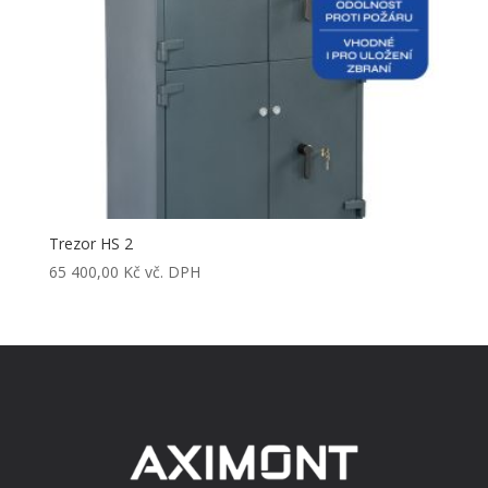
Trezor HS 2
65 400,00
Kč
vč. DPH